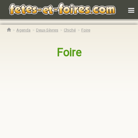
Agenda
Deux-Sèvres
Chiché
Foire
Foire