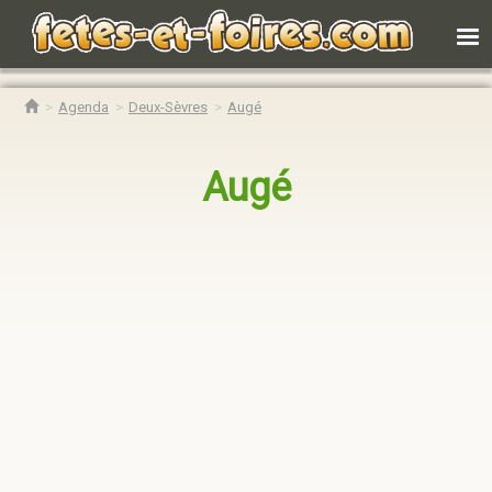
Agenda
Deux-Sèvres
Augé
Augé