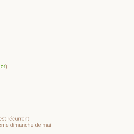
mor
)
st récurrent
isième dimanche de mai