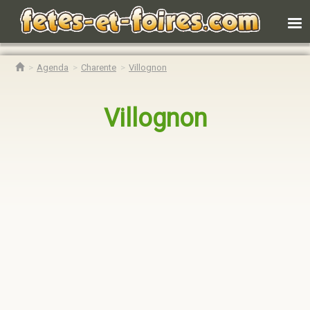
Agenda
Charente
Villognon
Villognon