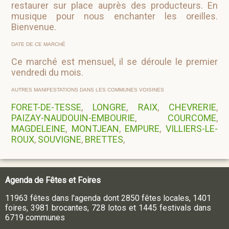
restaurer sur place auprès des producteurs. En
musique pour nous enchanter les oreilles.
Bienvenue.
DATE DE CE MARCHÉ
Ce marché est mensuel, il se déroule le premier
vendredi du mois.
AUTRES MANIFESTATIONS DANS LES COMMUNES VOISINES
FORET-DE-TESSE
,
LONGRE
,
RAIX
,
CHEVRERIE
,
PAIZAY-NAUDOUIN-EMBOURIE
,
COURCOME
,
MAGDELEINE
,
MONTJEAN
,
EMPURE
,
VILLIERS-LE-
ROUX
,
SOUVIGNE
,
BRETTES
,
Agenda de Fêtes et Foires
11963 fêtes dans l'agenda dont 2850 fêtes locales, 1401
foires, 3981 brocantes, 728 lotos et 1445 festivals dans
6719 communes