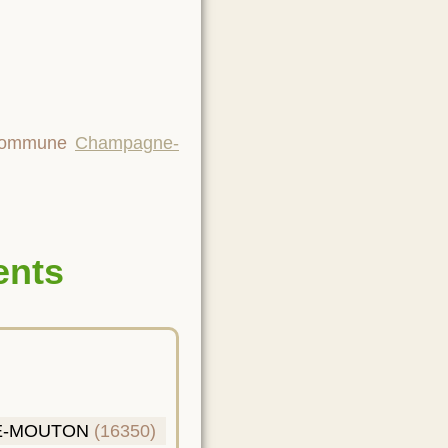
a commune
Champagne-
ents
E-MOUTON
(16350)