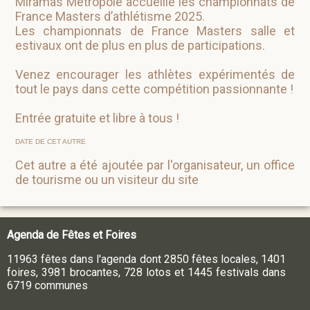
Miramas Métropole accueille les championnats de
France Masters d’athlétisme 2025.
Les championnats de France Masters salle et
estivaux ont de plus en plus de participations.
Venez encourager les athlètes expérimentés de
tout le pays dans cette compétition passionnante !
Entrée gratuite et libre à tous !
DATE DE CET AUTRE
Cet autre a été ajoutée par l'organisateur, un office
de tourisme ou un visiteur du site
Agenda de Fêtes et Foires
11963 fêtes dans l'agenda dont 2850 fêtes locales, 1401
foires, 3981 brocantes, 728 lotos et 1445 festivals dans
6719 communes