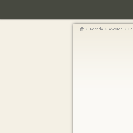
Agenda
Aveyron
La