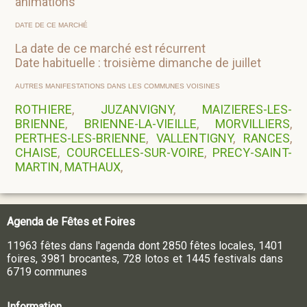
animations
DATE DE CE MARCHÉ
La date de ce marché est récurrent
Date habituelle : troisième dimanche de juillet
AUTRES MANIFESTATIONS DANS LES COMMUNES VOISINES
ROTHIERE
,
JUZANVIGNY
,
MAIZIERES-LES-
BRIENNE
,
BRIENNE-LA-VIEILLE
,
MORVILLIERS
,
PERTHES-LES-BRIENNE
,
VALLENTIGNY
,
RANCES
,
CHAISE
,
COURCELLES-SUR-VOIRE
,
PRECY-SAINT-
MARTIN
,
MATHAUX
,
Agenda de Fêtes et Foires
11963 fêtes dans l'agenda dont 2850 fêtes locales, 1401
foires, 3981 brocantes, 728 lotos et 1445 festivals dans
6719 communes
Information