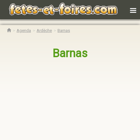
Agenda
Ardèche
Barnas
Barnas