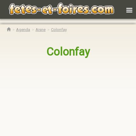
Agenda
Aisne
Colonfay
Colonfay