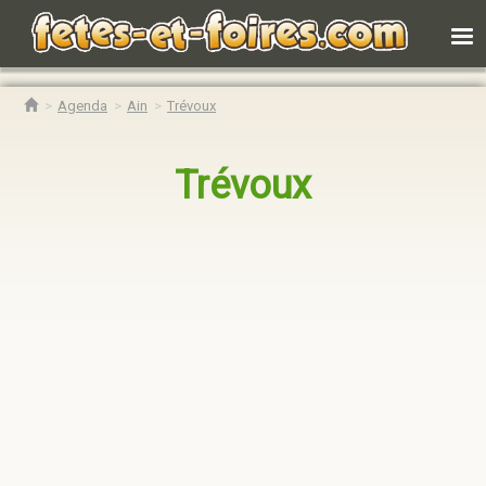
Agenda
Ain
Trévoux
Trévoux