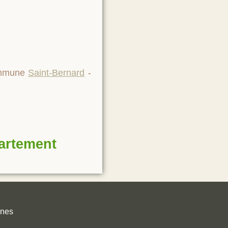
commune
Saint-Bernard
-
partement
unes